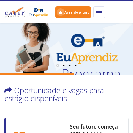
Área do Aluno
Programa
de
Oportunidade e vagas para
estágio disponíveis
Aprendiza
O futuro do seu
negócio começa
Seu futuro começa