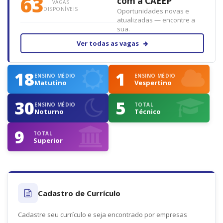
63
agora.
com a CAEEP
VAGAS
DISPONÍVEIS
Oportunidades novas e
atualizadas — encontre a
sua.
Ver todas as vagas
18
1
ENSINO MÉDIO
ENSINO MÉDIO
Matutino
Vespertino
30
5
ENSINO MÉDIO
TOTAL
Noturno
Técnico
9
TOTAL
Superior
Cadastro de Currículo
Cadastre seu currículo e seja encontrado por empresas